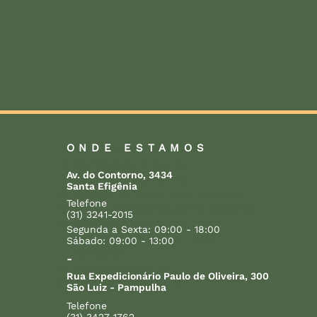
ONDE ESTAMOS
presentes com plantas
plantas para presente
Av. do Contorno, 3434
orquídeas de presente
Santa Efigênia
arranjos de flores Belo Horizonte
Telefone
plantas decorativas como presente
(31) 3241-2015
presentear com flores BH
Segunda a Sexta: 09:00 - 18:00
entrega de plantas em Belo
Sábado: 09:00 - 13:00
Horizonte
-
presente verde BH
Rua Expedicionário Paulo de Oliveira, 300
delivery de plantas BH
São Luiz - Pampulha
Telefone