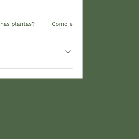
has plantas?
Como escolho as plantas certas
s para eventos e soluções
seja criar. Para esse tipo