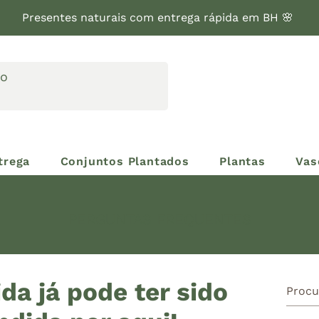
Presentes naturais com entrega rápida em BH 🌸
trega
Conjuntos Plantados
Plantas
Vas
PERGUNTAS FREQUENTES
da já pode ter sido