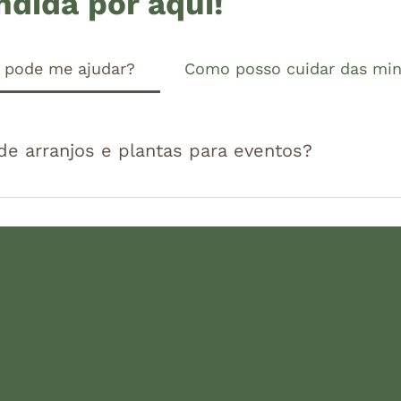
ndida por aqui!
s pode me ajudar?
Como posso cuidar das min
de arranjos e plantas para eventos?
balha com curadoria de arranjos, aluguel de planta
o no clima, no estilo e na experiência que você de
mento online é o melhor caminho.