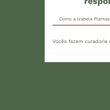
respo
Como a Izabela Planta
Vocês fazem curadoria 
Sim. A Izabela Plantas tra
sob medida, sempre pensand
de atendimento, o agenda