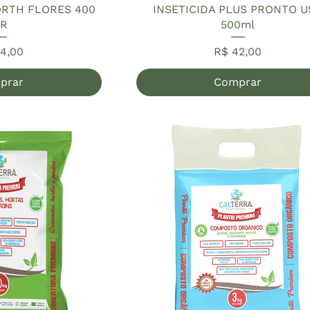
ORTH FLORES 400
INSETICIDA PLUS PRONTO 
R
500ml
ço
Preço
4,00
R$ 42,00
prar
Comprar