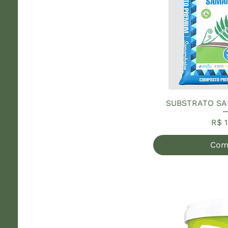
SUBSTRATO SA
Pre
R$ 1
Com