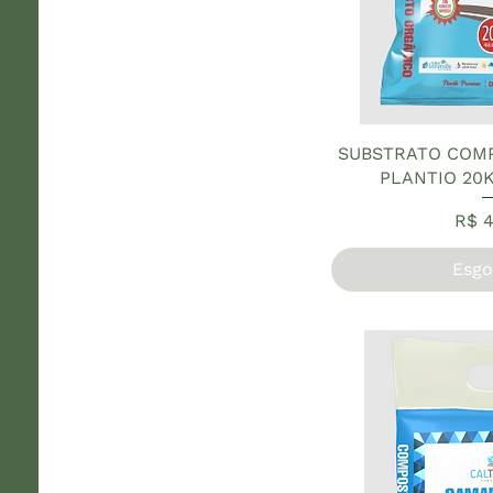
SUBSTRATO COM
PLANTIO 20
Pre
R$ 4
Esgo