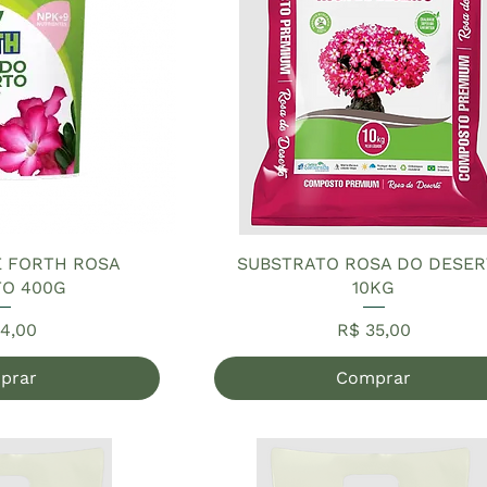
E FORTH ROSA
SUBSTRATO ROSA DO DESE
O 400G
10KG
ço
Preço
4,00
R$ 35,00
prar
Comprar