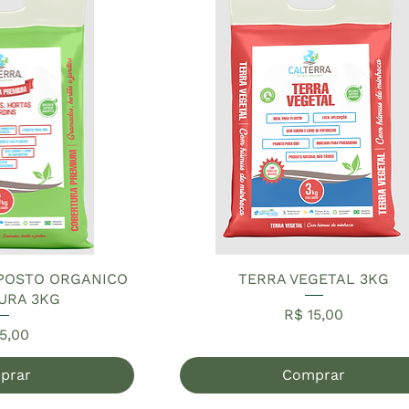
POSTO ORGANICO
TERRA VEGETAL 3KG
URA 3KG
Preço
R$ 15,00
ço
5,00
prar
Comprar