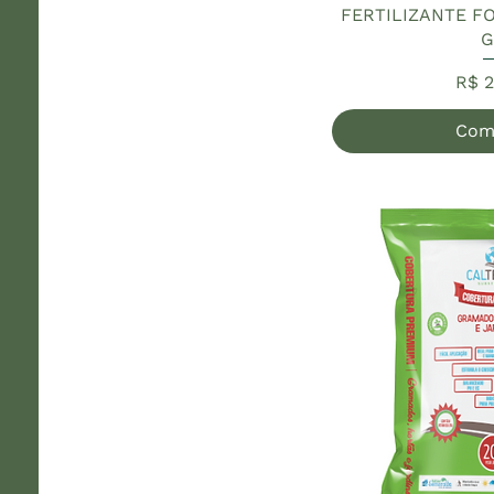
FERTILIZANTE F
G
Pre
R$ 2
Com