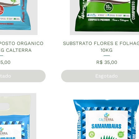
POSTO ORGANICO
SUBSTRATO FLORES E FOLHA
KG CALTERRA
10KG
ço
Preço
5,00
R$ 35,00
tado
Esgotado