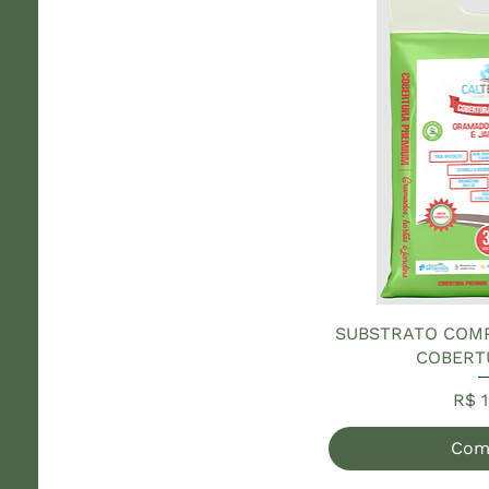
SUBSTRATO COM
COBERT
Pre
R$ 1
Com