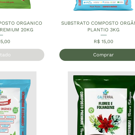
POSTO ORGANICO
SUBSTRATO COMPOSTO ORGÂ
REMIUM 20KG
PLANTIO 3KG
ço
Preço
5,00
R$ 15,00
tado
Comprar