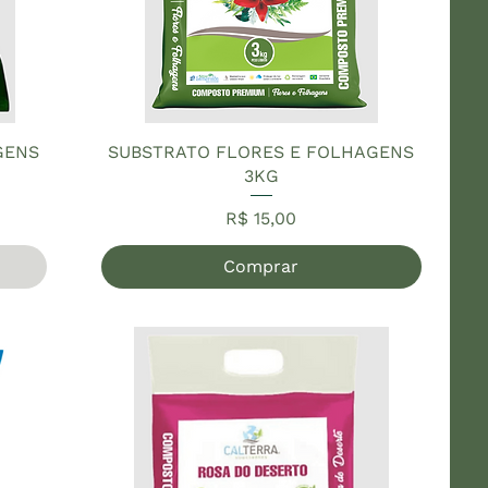
GENS
SUBSTRATO FLORES E FOLHAGENS
3KG
Preço
R$ 15,00
Comprar