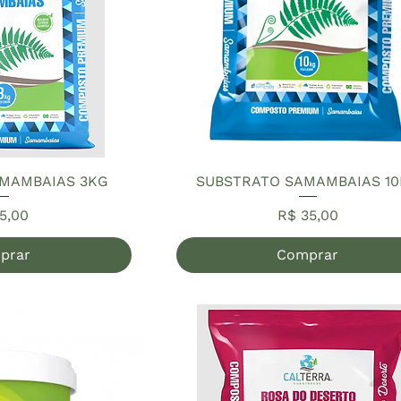
MAMBAIAS 3KG
SUBSTRATO SAMAMBAIAS 1
ço
Preço
5,00
R$ 35,00
prar
Comprar