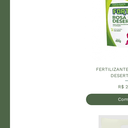
FERTILIZANT
DESERT
Pre
R$ 2
Com