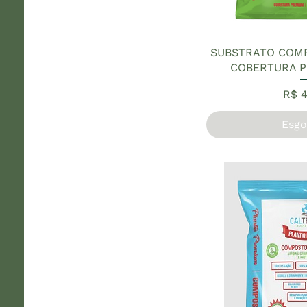
SUBSTRATO COM
COBERTURA P
Pre
R$ 4
Esgo