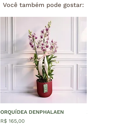
Você também pode gostar:
ORQUÍDEA DENPHALAEN
ZAMIOCULCAS P
Preço
Preço
R$ 165,00
R$ 65,00