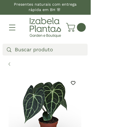
Presentes naturais com entrega
rápida em BH 🌸