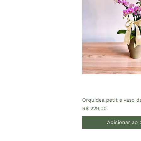
Orquídea petit e vaso d
Preço
R$ 229,00
Adicionar ao 