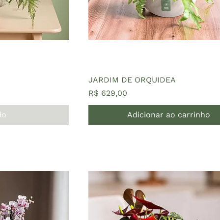
JARDIM DE ORQUIDEA
Preço
R$ 629,00
do
Adicionar ao carrinho