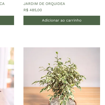
ICA
JARDIM DE ORQUIDEA
Preço
R$ 485,00
Adicionar ao carrinho