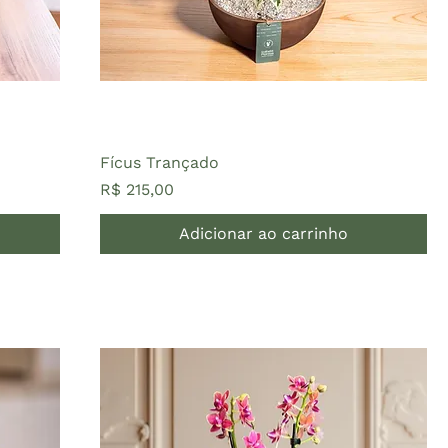
Fícus Trançado
Preço
R$ 215,00
Adicionar ao carrinho