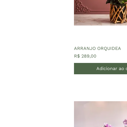
R$ 25
R$ 1.269
ARRANJO ORQUIDEA
Preço
R$ 289,00
Adicionar ao 