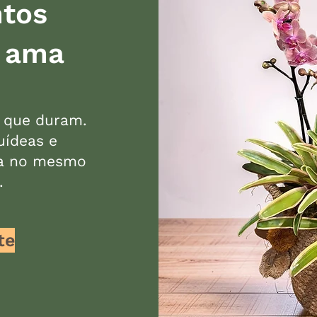
tos
 ama
 que duram.
uídeas e
ga no mesmo
.
te