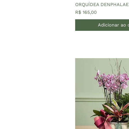
ORQUÍDEA DENPHALA
Preço
R$ 165,00
Adicionar ao 