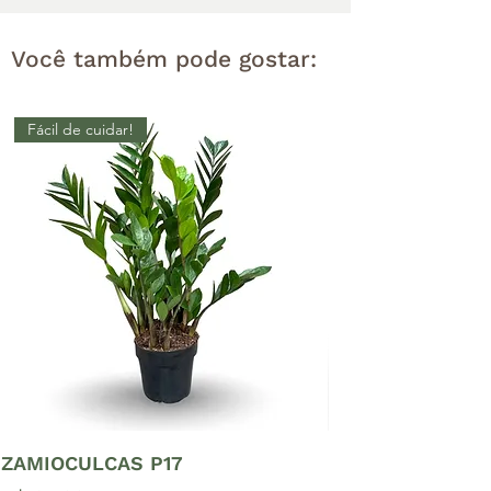
Você também pode gostar:
Fácil de cuidar!
ZAMIOCULCAS P17
LIRIO DA PAZ MI