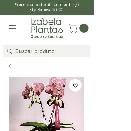
Presentes naturais com entrega
rápida em BH 🌸