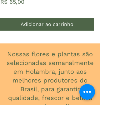
Preço
Preço
R$ 65,00
R$ 18,00
Adicionar ao carrinho
Nossas flores e plantas são
selecionadas semanalmente
em Holambra, junto aos
melhores produtores do
Brasil, para garantir
qualidade, frescor e beleza
em cada detalhe.