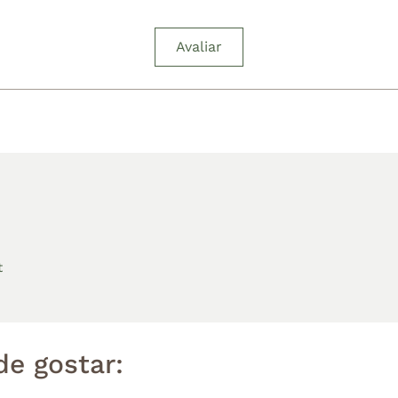
Avaliar
t
e gostar: