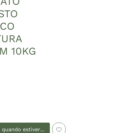
ATO
STO
ICO
TURA
M 10KG
reço
 quando estiver disponível