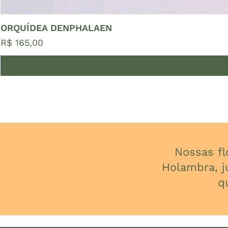
ORQUÍDEA DENPHALAEN
Preço
R$ 165,00
Nossas f
Holambra, j
q