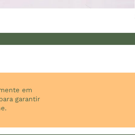
almente em
ara garantir
e.