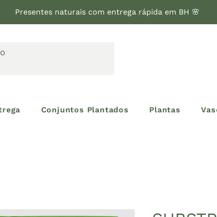
Presentes naturais com entrega rápida em BH 🌸
trega
Conjuntos Plantados
Plantas
Vas