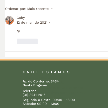
Begônia: guia completo de
Orquídea
Ordenar por:
Mais recente
cultivo, cuidados e
de culti
variedades
variedad
Gaby
12 de mar. de 2021
•
💚
Curtir
ONDE ESTAMOS
presentes com plantas
plantas para presente
Av. do Contorno, 3434
orquídeas de presente
Santa Efigênia
arranjos de flores Belo Horizonte
Telefone
plantas decorativas como presente
(31) 3241-2015
presentear com flores BH
Segunda a Sexta: 09:00 - 18:00
entrega de plantas em Belo
Sábado: 09:00 - 13:00