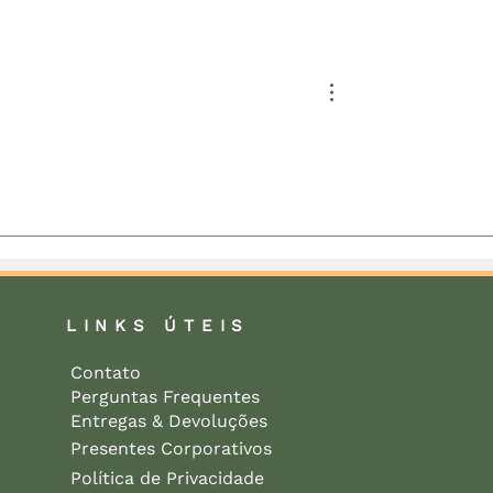
: guia completo
Antúrio (Anthurium): g
vo, cuidados e
completo de cultivo,
es
cuidados e significado
LINKS ÚTEIS
Contato
Perguntas Frequentes
Entregas & Devoluções
Presentes Corporativos
Política de Privacidade