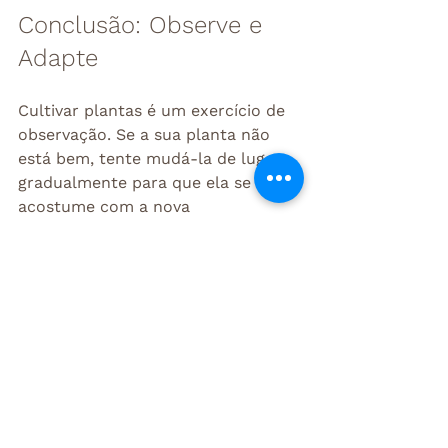
Conclusão: Observe e 
Adapte
Cultivar plantas é um exercício de 
observação. Se a sua planta não 
está bem, tente mudá-la de lugar 
gradualmente para que ela se 
acostume com a nova 
luminosidade.
Quer transformar seu jardim ou 
apartamento com as espécies 
ideais para o seu espaço?
👇🏽
Confira aqui nossa seleção de plantas e escolha a sua!