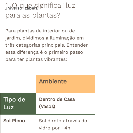
1. O que significa "luz" 
Universo Izabela
para as plantas?
Para plantas de interior ou de 
jardim, dividimos a iluminação em 
três categorias principais. Entender 
essa diferença é o primeiro passo 
para ter plantas vibrantes:
Ambiente
Tipo de 
Dentro de Casa 
Luz
(Vasos) 
Sol Pleno
Sol direto através do 
vidro por +4h.