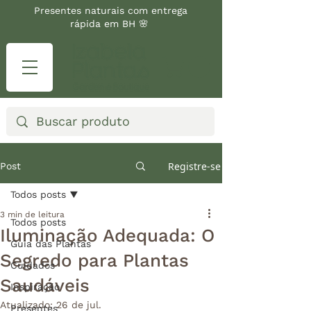
Presentes naturais com entrega
rápida em BH 🌸
Registre-se
Post
Todos posts
3 min de leitura
Todos posts
Iluminação Adequada: O
Guia das Plantas
Segredo para Plantas
Cuidados
Saudáveis
Inspiração
Atualizado:
26 de jul.
Presentes