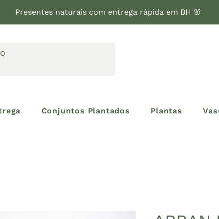
Presentes naturais com entrega rápida em BH 🌸
trega
Conjuntos Plantados
Plantas
Vas