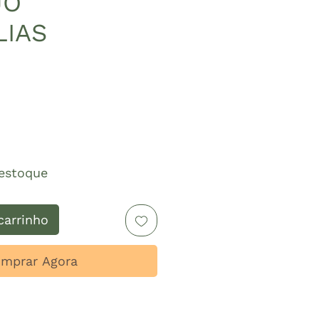
JO
IAS
Preço
estoque
carrinho
mprar Agora