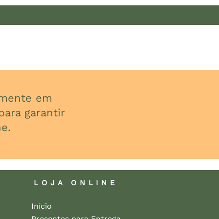
almente em
ara garantir
e.
LOJA ONLINE
Início
Presentes para Entrega