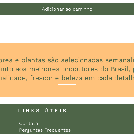
Adicionar ao carrinho
lores e plantas são selecionadas seman
unto aos melhores produtores do Brasil, p
ualidade, frescor e beleza em cada detalh
LINKS ÚTEIS
Contato
Perguntas Frequentes