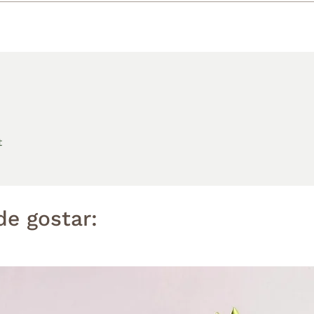
t
e gostar: