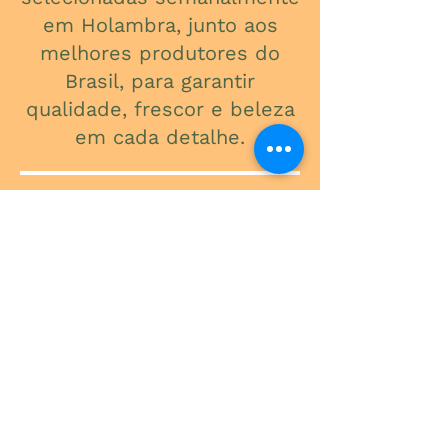
em Holambra, junto aos
melhores produtores do
Brasil, para garantir
qualidade, frescor e beleza
em cada detalhe.
ONDE ESTAMOS
Av. do Contorno, 3434
Santa Efigênia
Telefone
(31) 3241-2015
Segunda a Sexta: 09:00 - 18:00
Sábado: 09:00 - 13:00
-