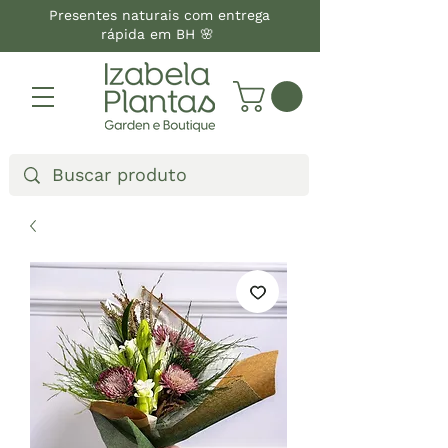
Presentes naturais com entrega
rápida em BH 🌸