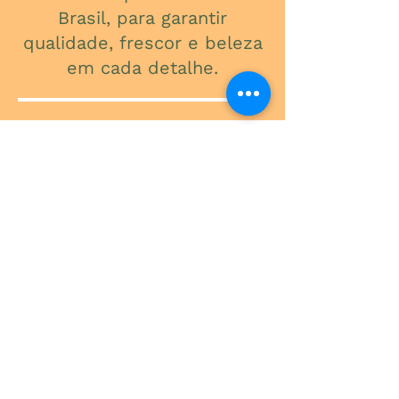
Brasil, para garantir
qualidade, frescor e beleza
em cada detalhe.
ONDE ESTAMOS
Av. do Contorno, 3434
Santa Efigênia
Telefone
(31) 3241-2015
Segunda a Sexta: 09:00 - 18:00
Sábado: 09:00 - 13:00
-
Rua Expedicionário Paulo de Oliveira,
300
São Luiz - Pampulha
Telefone