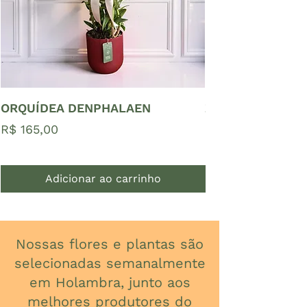
ORQUÍDEA DENPHALAEN
ZAMIOCULCAS P
Preço
Preço
R$ 165,00
R$ 65,00
Adicionar ao carrinho
Nossas flores e plantas são
selecionadas semanalmente
em Holambra, junto aos
melhores produtores do