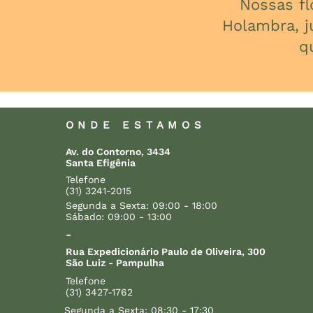
Nossas f
Holambra, j
q
ONDE ESTAMOS
presentes com plantas
plantas para presente
Av. do Contorno, 3434
orquídeas de presente
Santa Efigênia
arranjos de flores Belo Horizonte
Telefone
plantas decorativas como presente
(31) 3241-2015
presentear com flores BH
Segunda a Sexta: 09:00 - 18:00
entrega de plantas em Belo
Sábado: 09:00 - 13:00
Horizonte
-
presente verde BH
Rua Expedicionário Paulo de Oliveira, 300
delivery de plantas BH
São Luiz - Pampulha
Telefone
(31) 3427-1762
Segunda a Sexta: 08:30 - 17:30