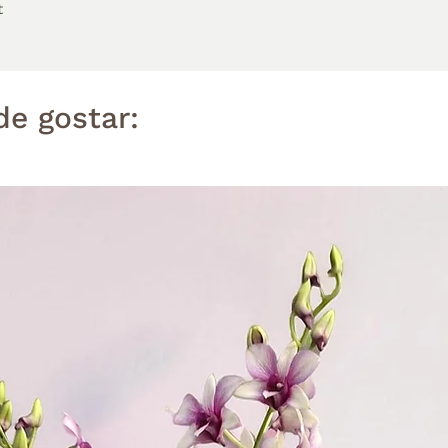
t
e gostar: