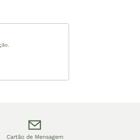
es seres vivos que
30cm
 sofrem alterações em
 de acordo com a fase de
dade e estação do ano!
, que elas podem parecer
diferente pessoalmente:
ção.
 pode estar surgindo ou
iclo, uma flor nova
 o caule se ajustando.
ocupe, entregaremos
is e bem cuidadas.
Cartão de Mensagem