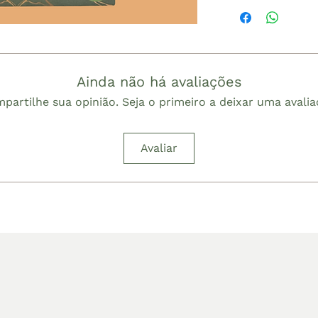
As plantas, ess
Comprimento 
amamos tanto,
sua morfologia
crescimento, i
Ainda não há avaliações
Isso quer dizer
um pouquinho 
partilhe sua opinião. Seja o primeiro a deixar uma avalia
uma folha nova
encerrando o c
Avaliar
desabrochando,
Mas não se pre
sempre saudáve