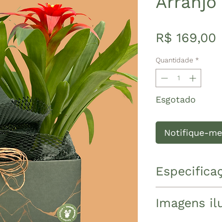
Arranjo
R$ 169,00
Quantidade
*
Esgotado
Notifique-me
Especifica
Arranjo na cai
Imagens ilu
bromélias Guz
Altura total 