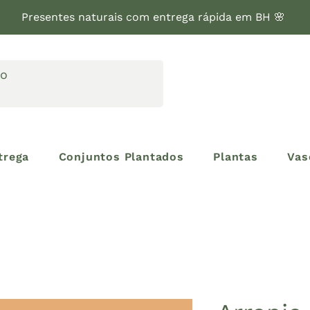
Presentes naturais com entrega rápida em BH 🌸
trega
Conjuntos Plantados
Plantas
Vas