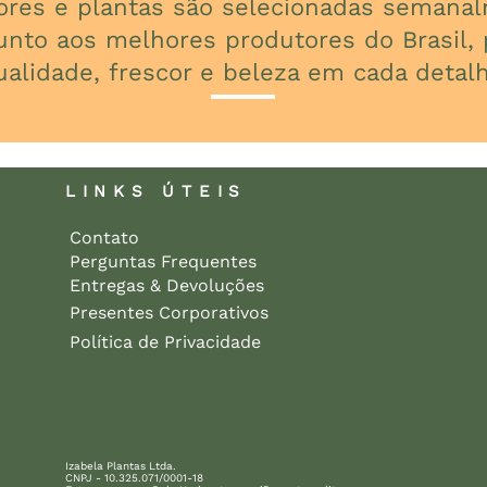
lores e plantas são selecionadas seman
unto aos melhores produtores do Brasil, p
ualidade, frescor e beleza em cada detalh
LINKS ÚTEIS
Contato
Perguntas Frequentes
Entregas & Devoluções
Presentes Corporativos
Política de Privacidade
Izabela Plantas Ltda.
CNPJ - 10.325.071/0001-18