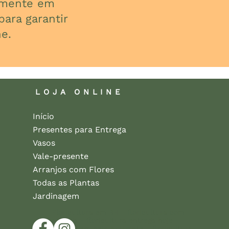
almente em
ara garantir
e.
LOJA ONLINE
Início
Presentes para Entrega
Vasos
Vale-presente
Arranjos com Flores
Todas as Plantas
Jardinagem
- Floricultura em BH - floricultura com
entrega - floricultura entrega hoje -
floricultura em belo horizonte - floricultura