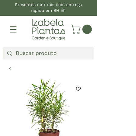
Presentes naturais com entrega
rápida em BH 🌸