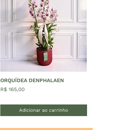
ORQUÍDEA DENPHALAEN
ZAMIOCULCAS P
Preço
Preço
R$ 165,00
R$ 65,00
Adicionar ao carrinho