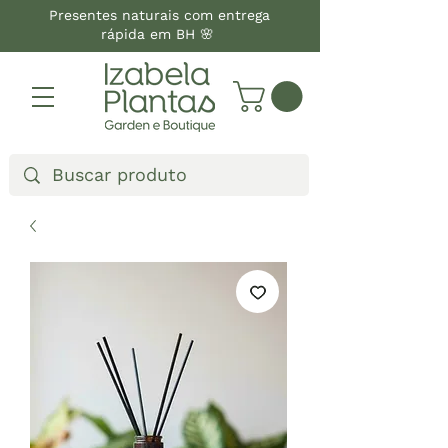
Presentes naturais com entrega
rápida em BH 🌸