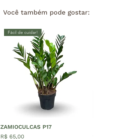
Você também pode gostar:
Fácil de cuidar!
ZAMIOCULCAS P17
Costela de Adão
deliciosa) Pote 
Preço
R$ 65,00