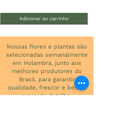
Preço
R$ 85,00
Adicionar ao carrinho
Nossas flores e plantas são
selecionadas semanalmente
em Holambra, junto aos
melhores produtores do
Brasil, para garantir
qualidade, frescor e beleza
em cada detalhe.