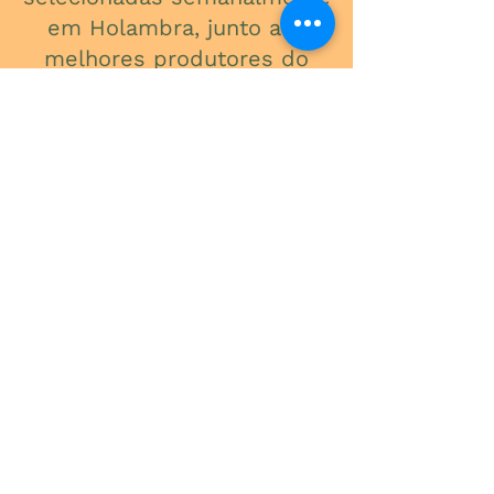
em Holambra, junto aos
melhores produtores do
Brasil, para garantir
qualidade, frescor e beleza
em cada detalhe.
ONDE ESTAMOS
Av. do Contorno, 3434
Santa Efigênia
Telefone
(31) 3241-2015
Segunda a Sexta: 09:00 - 18:00
Sábado: 09:00 - 13:00
-