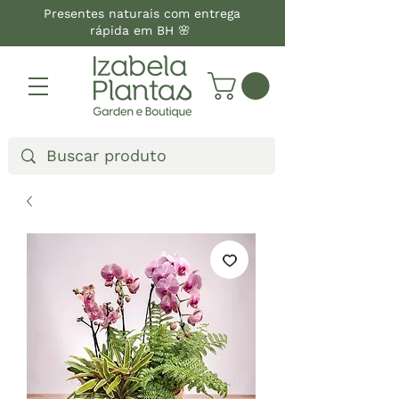
Presentes naturais com entrega
rápida em BH 🌸