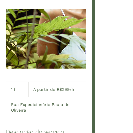
A
partir
1 h
1
A partir de R$299/h
de
R$299/h
Rua Expedicionário Paulo de
Oliveira
Descrição do serviço