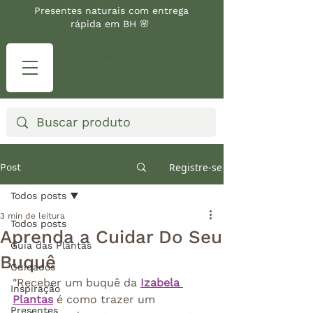
Presentes naturais com entrega
rápida em BH 🌸
Registre-se
Post
Todos posts
3 min de leitura
Todos posts
Aprenda a Cuidar Do Seu
Guia das Plantas
Buquê
Cuidados
"Receber um buquê da 
Izabela 
Inspiração
Plantas
 é como trazer um 
Presentes