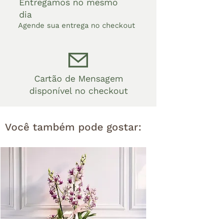
Entregamos no mesmo
sempre saudáveis e bem
dia
cuidadas.
Agende sua entrega no checkout
Cartão de Mensagem
disponível no checkout
Você também pode gostar: