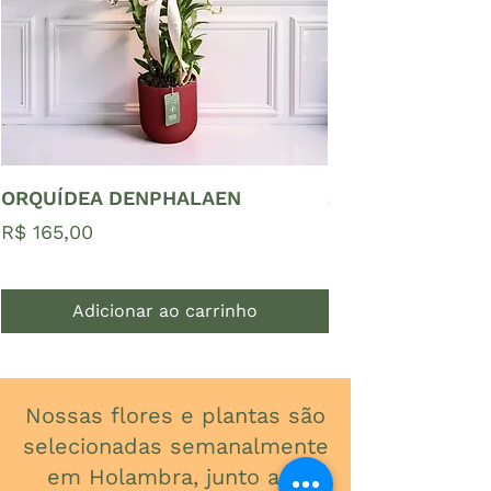
ORQUÍDEA DENPHALAEN
ZAMIOCULCAS P
Preço
Preço
R$ 165,00
R$ 65,00
Adicionar ao carrinho
Nossas flores e plantas são
selecionadas semanalmente
em Holambra, junto aos