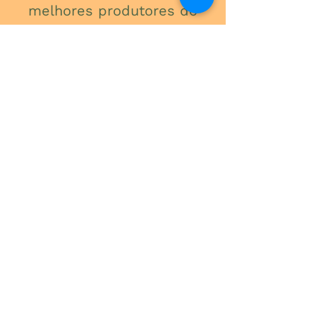
melhores produtores do
Brasil, para garantir
qualidade, frescor e beleza
em cada detalhe.
ONDE ESTAMOS
Av. do Contorno, 3434
Santa Efigênia
Telefone
(31) 3241-2015
Segunda a Sexta: 09:00 - 18:00
Sábado: 09:00 - 13:00
-
Rua Expedicionário Paulo de Oliveira,
300
São Luiz - Pampulha