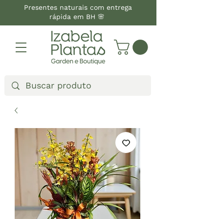
Presentes naturais com entrega
rápida em BH 🌸