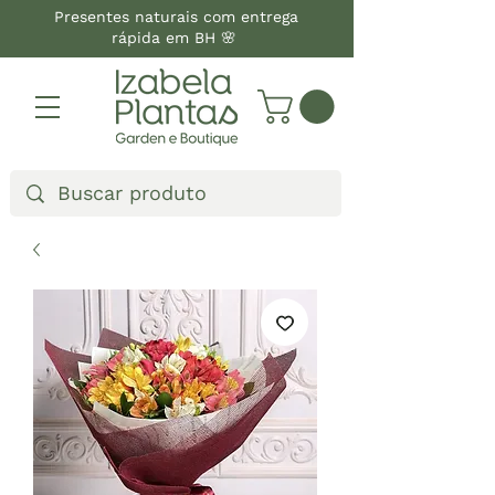
Presentes naturais com entrega
rápida em BH 🌸