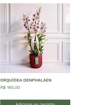
ORQUÍDEA DENPHALAEN
ZAMIOCULCAS P
Preço
Preço
R$ 165,00
R$ 65,00
Adicionar ao carrinho