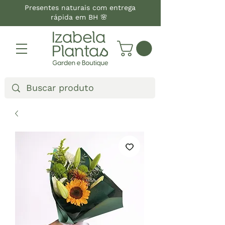
Presentes naturais com entrega
rápida em BH 🌸