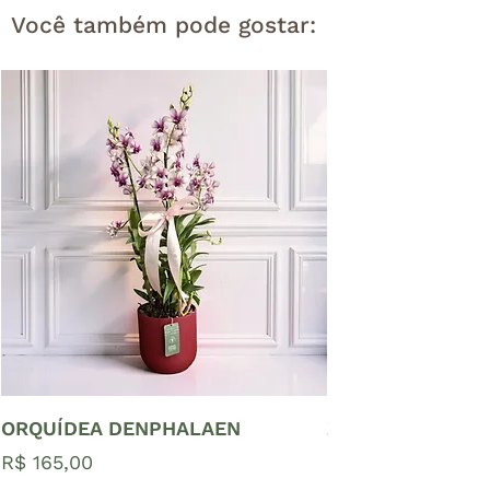
Você também pode gostar:
ORQUÍDEA DENPHALAEN
ZAMIOCULCAS P
Preço
Preço
R$ 165,00
R$ 65,00