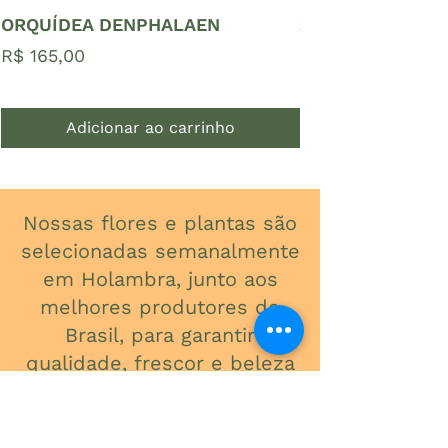
ORQUÍDEA DENPHALAEN
ZAMIOCULCAS P
Preço
Preço
R$ 165,00
R$ 65,00
Adicionar ao carrinho
Nossas flores e plantas são
selecionadas semanalmente
em Holambra, junto aos
melhores produtores do
Brasil, para garantir
qualidade, frescor e beleza
em cada detalhe.