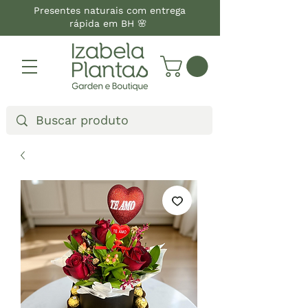
Presentes naturais com entrega
rápida em BH 🌸