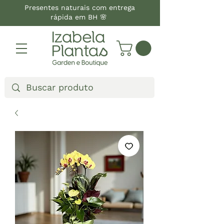
Presentes naturais com entrega
rápida em BH 🌸