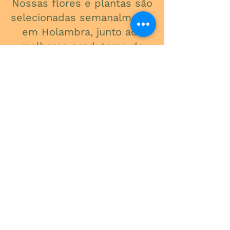
Nossas flores e plantas são
selecionadas semanalmente
em Holambra, junto aos
melhores produtores do
Brasil, para garantir
qualidade, frescor e beleza
em cada detalhe.
ONDE ESTAMOS
Av. do Contorno, 3434
Santa Efigênia
Telefone
(31) 3241-2015
Segunda a Sexta: 09:00 - 18:00
Sábado: 09:00 - 13:00