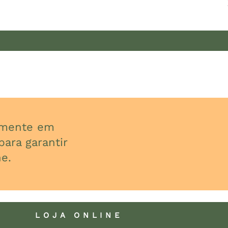
almente em
ara garantir
e.
LOJA ONLINE