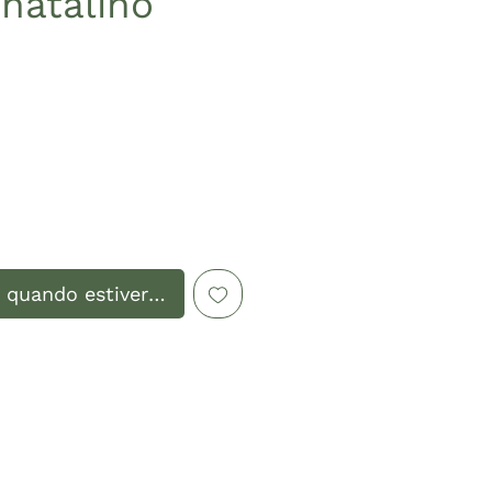
 natalino
Preço
 quando estiver disponível