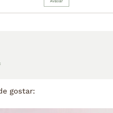
Avaliar
t
e gostar: