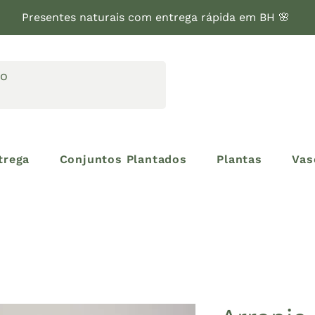
Presentes naturais com entrega rápida em BH 🌸
trega
Conjuntos Plantados
Plantas
Vas