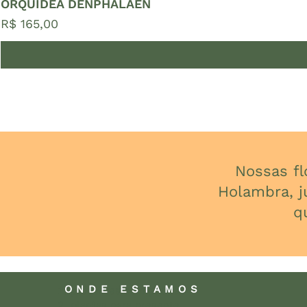
ORQUÍDEA DENPHALAEN
Preço
R$ 165,00
Nossas f
Holambra, j
q
ONDE ESTAMOS
presentes com plantas
plantas para presente