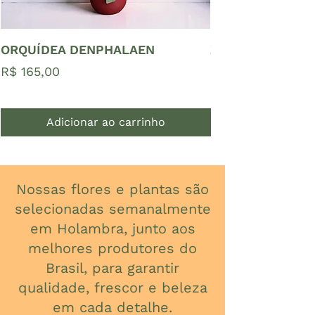
ORQUÍDEA DENPHALAEN
ZAMIOCULCAS P
Preço
Preço
R$ 165,00
R$ 65,00
Adicionar ao carrinho
Nossas flores e plantas são
selecionadas semanalmente
em Holambra, junto aos
melhores produtores do
Brasil, para garantir
qualidade, frescor e beleza
em cada detalhe.