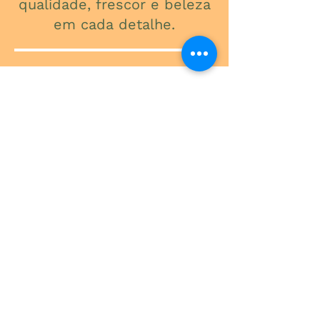
qualidade, frescor e beleza
em cada detalhe.
ONDE ESTAMOS
Av. do Contorno, 3434
Santa Efigênia
Telefone
(31) 3241-2015
Segunda a Sexta: 09:00 - 18:00
Sábado: 09:00 - 13:00
-
Rua Expedicionário Paulo de Oliveira,
300
São Luiz - Pampulha
Telefone
(31) 3427-1762
Segunda a Sexta: 08:30 - 17:30