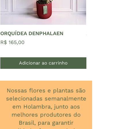
ORQUÍDEA DENPHALAEN
ZAMIOCULCAS P
Preço
Preço
R$ 165,00
R$ 65,00
Adicionar ao carrinho
Nossas flores e plantas são
selecionadas semanalmente
em Holambra, junto aos
melhores produtores do
Brasil, para garantir