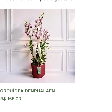
ORQUÍDEA DENPHALAEN
ZAMIOCULCAS P
Preço
Preço
R$ 165,00
R$ 65,00