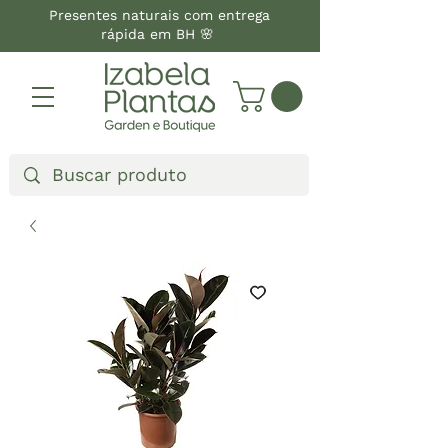
Presentes naturais com entrega
rápida em BH 🌸