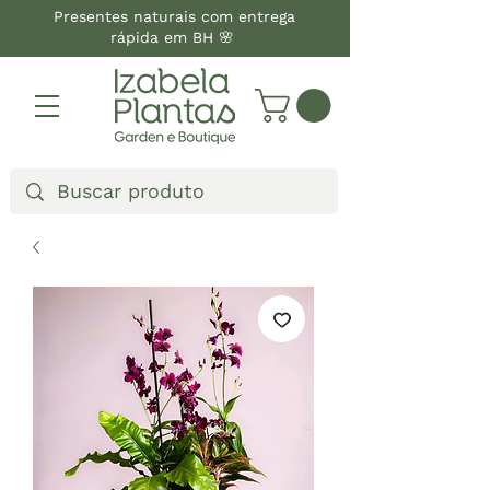
Presentes naturais com entrega
rápida em BH 🌸