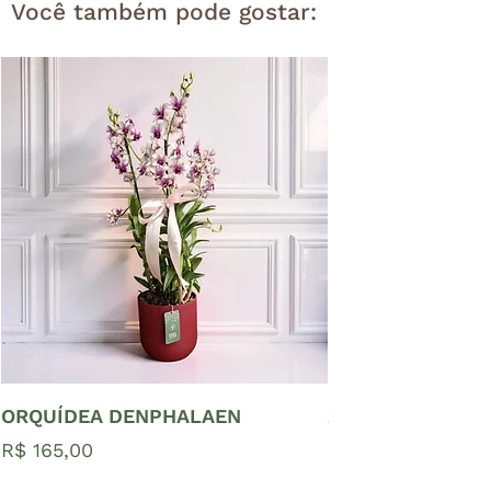
Você também pode gostar:
ORQUÍDEA DENPHALAEN
ZAMIOCULCAS P
Preço
Preço
R$ 165,00
R$ 65,00