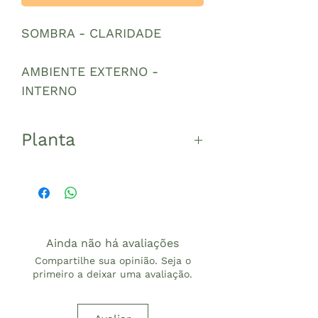
SOMBRA - CLARIDADE
AMBIENTE EXTERNO -
INTERNO
Planta
Medida aproximada da
planta: 14 cm altura
Medida aproximada total:
(Planta + Vaso) 25 cm altura
Ainda não há avaliações
Compartilhe sua opinião. Seja o
primeiro a deixar uma avaliação.