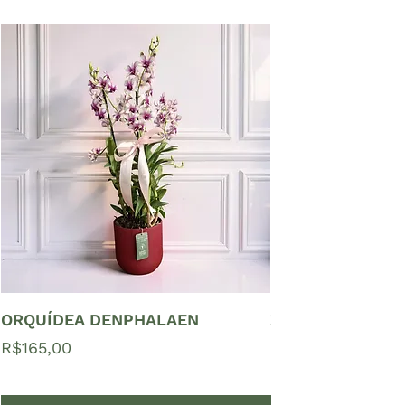
ORQUÍDEA DENPHALAEN
ZAMIOCULCAS P
Price
Price
R$165,00
R$65,00