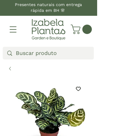
Presentes naturais com entrega
rápida em BH 🌸