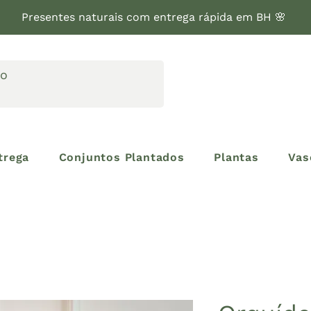
Presentes naturais com entrega rápida em BH 🌸
trega
Conjuntos Plantados
Plantas
Vas