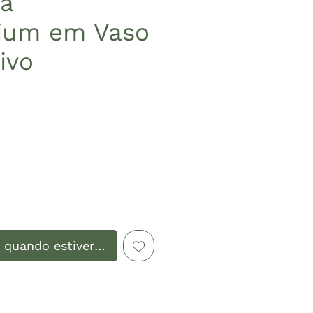
a
ium em Vaso
ivo
Preço
 quando estiver disponível