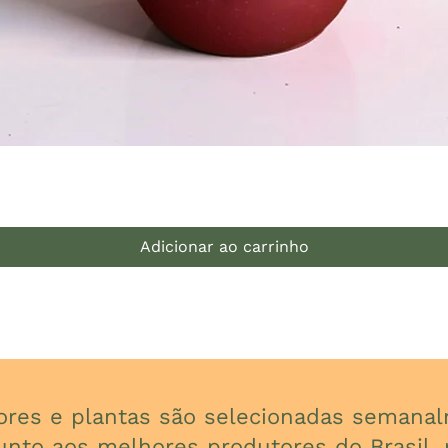
Visualização rápida
Adicionar ao carrinho
lores e plantas são selecionadas seman
unto aos melhores produtores do Brasil, p