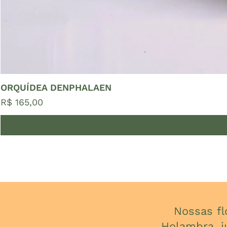
ORQUÍDEA DENPHALAEN
Preço
R$ 165,00
Nossas f
Holambra, j