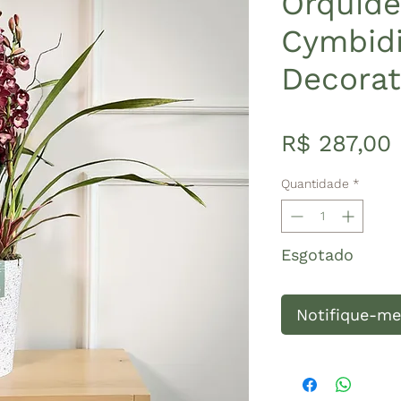
Orquíde
Cymbid
Decorat
R$ 287,00
Quantidade
*
Esgotado
Notifique-me