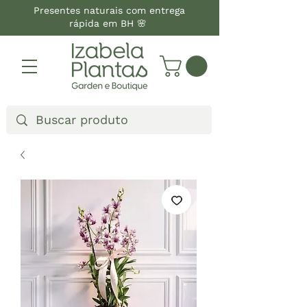
Presentes naturais com entrega
rápida em BH 🌸