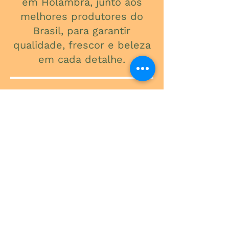
em Holambra, junto aos
melhores produtores do
Brasil, para garantir
qualidade, frescor e beleza
em cada detalhe.
ONDE ESTAMOS
Av. do Contorno, 3434
Santa Efigênia
Telefone
(31) 3241-2015
Segunda a Sexta: 09:00 - 18:00
Sábado: 09:00 - 13:00
-
Rua Expedicionário Paulo de Oliveira,
300