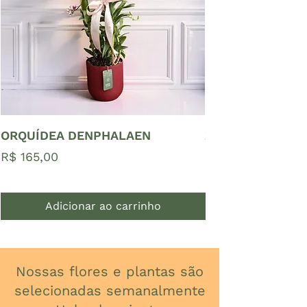
ORQUÍDEA DENPHALAEN
ZAMIOCULCAS P
Preço
Preço
R$ 165,00
R$ 65,00
Adicionar ao carrinho
Nossas flores e plantas são
selecionadas semanalmente