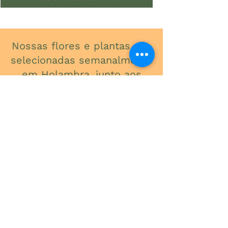
Nossas flores e plantas são
selecionadas semanalmente
em Holambra, junto aos
melhores produtores do
Brasil, para garantir
qualidade, frescor e beleza
em cada detalhe.
ONDE ESTAMOS
Av. do Contorno, 3434
Santa Efigênia