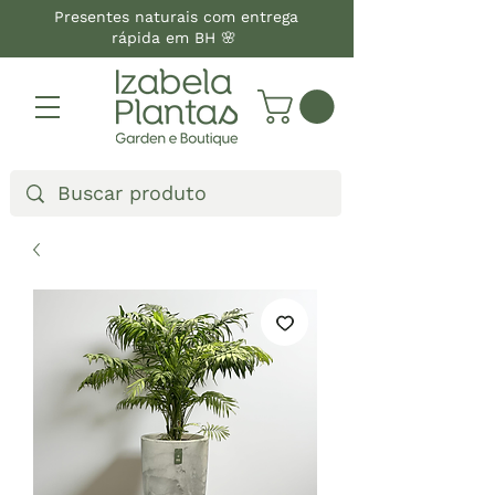
Presentes naturais com entrega
rápida em BH 🌸