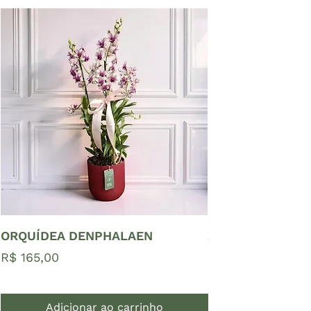
ORQUÍDEA DENPHALAEN
ZAMIOCULCAS P
Preço
Preço
R$ 165,00
R$ 65,00
Adicionar ao carrinho