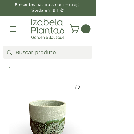
Presentes naturais com entrega
rápida em BH 🌸