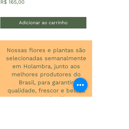
Preço
Preço
R$ 165,00
R$ 65,00
Adicionar ao carrinho
Nossas flores e plantas são
selecionadas semanalmente
em Holambra, junto aos
melhores produtores do
Brasil, para garantir
qualidade, frescor e beleza
em cada detalhe.