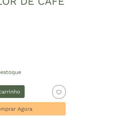
LOR DE CAFÉ
reço
estoque
carrinho
mprar Agora