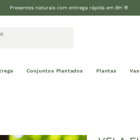
Presentes naturais com entrega rápida em BH 🌸
trega
Conjuntos Plantados
Plantas
Vas