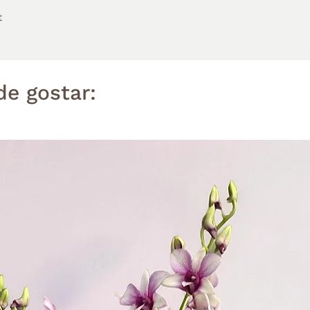
t
e gostar: