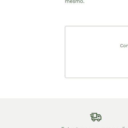
mesmo.
Com