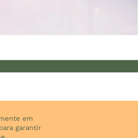
almente em
ara garantir
e.