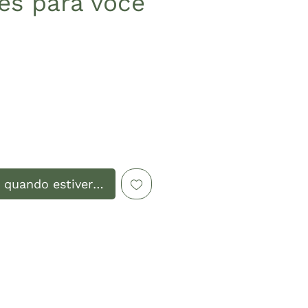
res para você
Preço
 quando estiver disponível