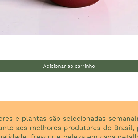
Visualização rápida
Adicionar ao carrinho
lores e plantas são selecionadas seman
unto aos melhores produtores do Brasil, p
ualidade, frescor e beleza em cada detalh