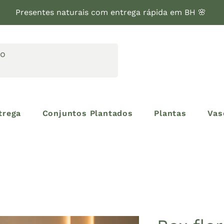
Presentes naturais com entrega rápida em BH 🌸
trega
Conjuntos Plantados
Plantas
Vas