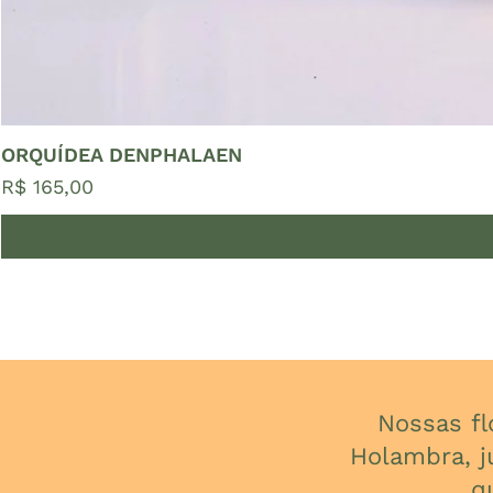
ORQUÍDEA DENPHALAEN
Preço
R$ 165,00
Nossas f
Holambra, j
q