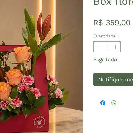
Box flo
R$ 359,00
Quantidade
*
Esgotado
Notifique-me