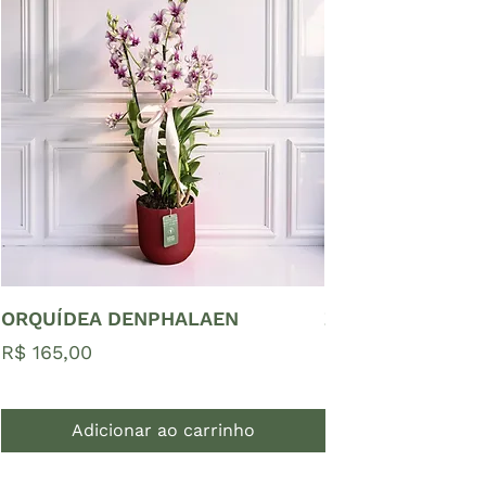
ORQUÍDEA DENPHALAEN
ZAMIOCULCAS P
Preço
Preço
R$ 165,00
R$ 65,00
Adicionar ao carrinho