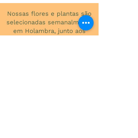
Nossas flores e plantas são
selecionadas semanalmente
em Holambra, junto aos
melhores produtores do
Brasil, para garantir
qualidade, frescor e beleza
em cada detalhe.
ONDE ESTAMOS
Av. do Contorno, 3434
Santa Efigênia
Telefone
(31) 3241-2015