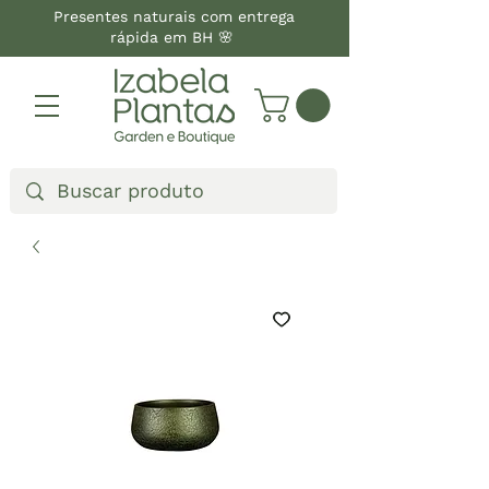
Presentes naturais com entrega
rápida em BH 🌸