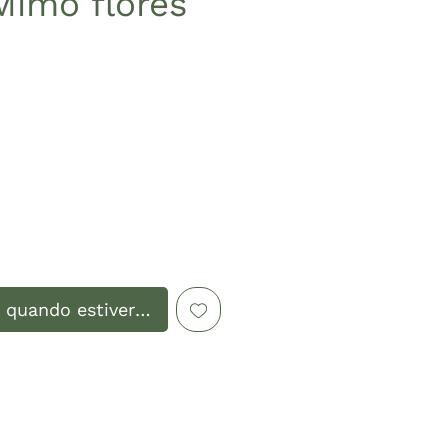
imo flores
Preço
 quando estiver disponível