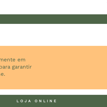
almente em
ara garantir
e.
LOJA ONLINE