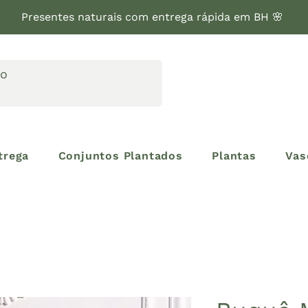
Presentes naturais com entrega rápida em BH 🌸
trega
Conjuntos Plantados
Plantas
Vas