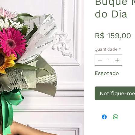
Buquê M
do Dia
R$ 159,00
Quantidade
*
Esgotado
Notifique-me