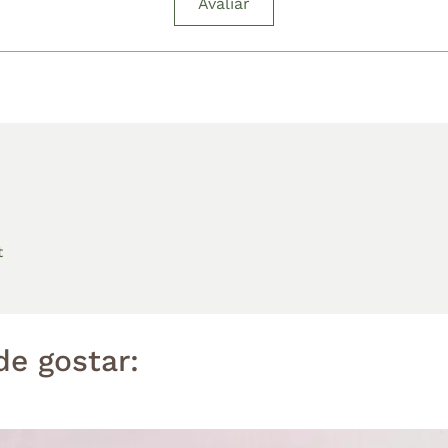
Avaliar
t
e gostar: