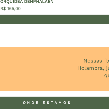
ORQUÍDEA DENPHALAEN
Preço
R$ 165,00
Nossas f
Holambra, j
q
ONDE ESTAMOS
presentes com plantas
plantas para presente