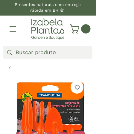
Presentes naturais com entrega
rápida em BH 🌸