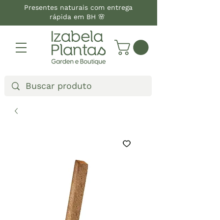
Presentes naturais com entrega
rápida em BH 🌸