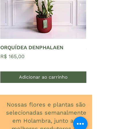
ORQUÍDEA DENPHALAEN
ZAMIOCULCAS P
Preço
Preço
R$ 165,00
R$ 65,00
Adicionar ao carrinho
Nossas flores e plantas são
selecionadas semanalmente
em Holambra, junto aos
melhores produtores do