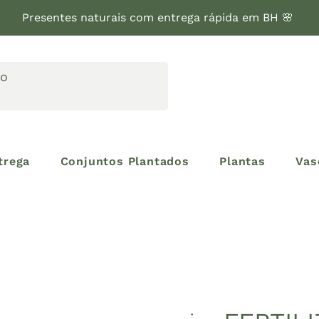
Presentes naturais com entrega rápida em BH 🌸
trega
Conjuntos Plantados
Plantas
Vas