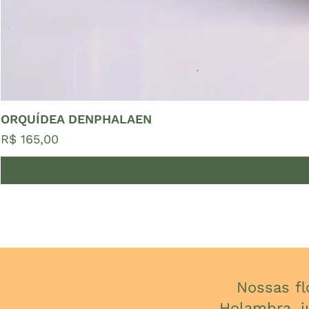
ORQUÍDEA DENPHALAEN
Preço
R$ 165,00
Nossas f
Holambra, j