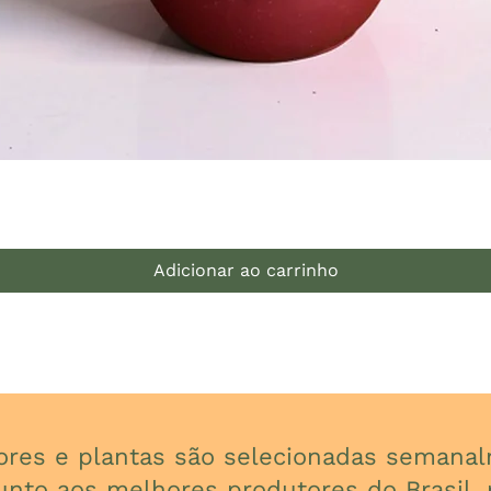
Visualização rápida
Adicionar ao carrinho
lores e plantas são selecionadas seman
unto aos melhores produtores do Brasil, p