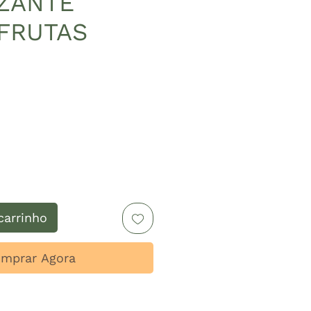
IZANTE
FRUTAS
reço
carrinho
mprar Agora