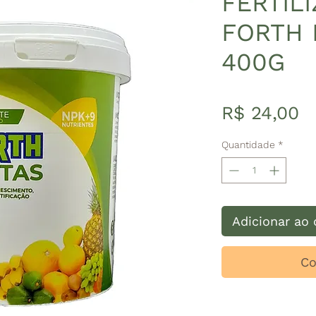
FERTIL
FORTH 
400G
P
R$ 24,00
Quantidade
*
Adicionar ao 
Co