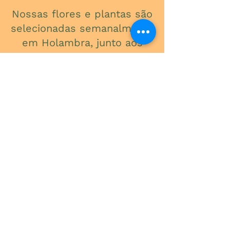
Nossas flores e plantas são
selecionadas semanalmente
em Holambra, junto aos
melhores produtores do
Brasil, para garantir
qualidade, frescor e beleza
em cada detalhe.
ONDE ESTAMOS
Av. do Contorno, 3434
Santa Efigênia
Telefone
(31) 3241-2015
Segunda a Sexta: 09:00 - 18:00