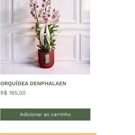
ORQUÍDEA DENPHALAEN
ZAMIOCULCAS P
Preço
Preço
R$ 165,00
R$ 65,00
Adicionar ao carrinho