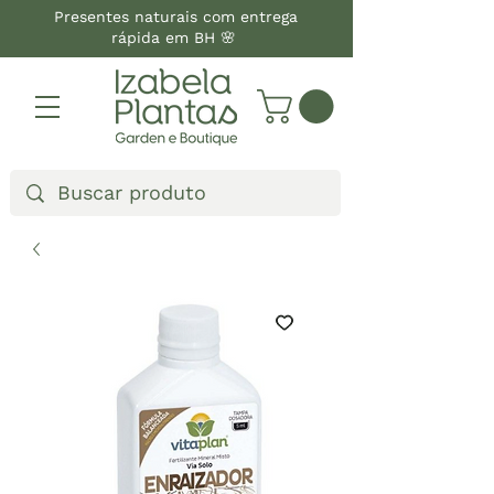
Presentes naturais com entrega
rápida em BH 🌸