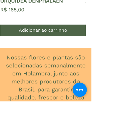
ORQUÍDEA DENPHALAEN
ZAMIOCULCAS P
Preço
Preço
R$ 165,00
R$ 65,00
Adicionar ao carrinho
Nossas flores e plantas são
selecionadas semanalmente
em Holambra, junto aos
melhores produtores do
Brasil, para garantir
qualidade, frescor e beleza
em cada detalhe.