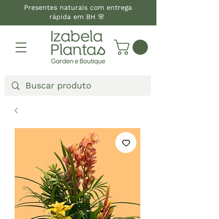
Presentes naturais com entrega
rápida em BH 🌸