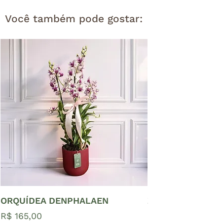
Você também pode gostar:
ORQUÍDEA DENPHALAEN
ZAMIOCULCAS P
Preço
Preço
R$ 165,00
R$ 65,00