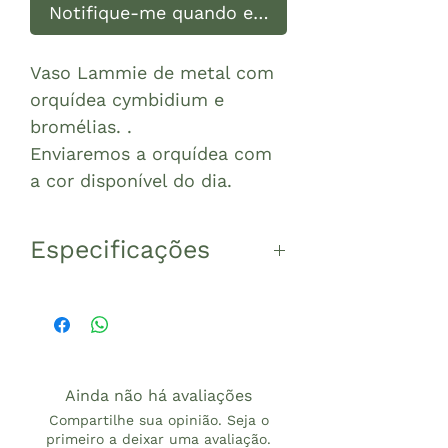
Notifique-me quando estiver disponível
Vaso Lammie de metal com
orquídea cymbidium e
bromélias. .
Enviaremos a orquídea com
a cor disponível do dia.
Especificações
Arranjo no vaso de metal
com orquídea cymbidium e
bromélias .
Medida do arranjo total
Ainda não há avaliações
30cm diâmetro 80-90cm
Compartilhe sua opinião. Seja o
altura
primeiro a deixar uma avaliação.