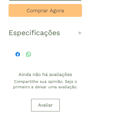
Comprar Agora
Especificações
Os vasos de cerâmica são
feitos artesanalmente, por
isso, a largura e altura
especificada pode variar em
Ainda não há avaliações
alguns centímetros.
Compartilhe sua opinião. Seja o
A largura corresponde ao
primeiro a deixar uma avaliação.
diâmetro interno da boca do
vaso.
Avaliar