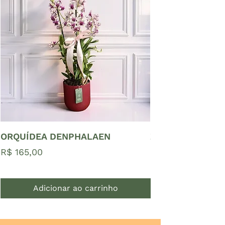
ORQUÍDEA DENPHALAEN
ZAMIOCULCAS P
Preço
Preço
R$ 165,00
R$ 65,00
Adicionar ao carrinho