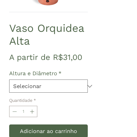
Vaso Orquidea
Alta
Preço promoc
A partir de
R$31,00
Altura e Diâmetro
*
Quantidade
*
Adicionar ao carrinho