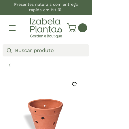
Presentes naturais com entrega
rápida em BH 🌸