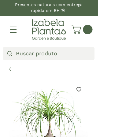
Presentes naturais com entrega
rápida em BH 🌸