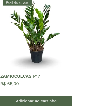
Fácil de cuidar!
ZAMIOCULCAS P17
Costela de Adão
deliciosa) Pote 
Preço
R$ 65,00
Preço
R$ 85,00
Adicionar ao carrinho