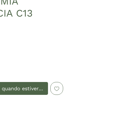
MIA
IA C13
eço
 quando estiver disponível