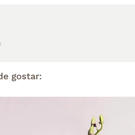
t
e gostar: