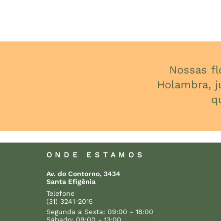
Nossas f
Holambra, j
q
ONDE ESTAMOS
presentes com plantas
plantas para presente
Av. do Contorno, 3434
orquídeas de presente
Santa Efigênia
arranjos de flores Belo Horizonte
Telefone
plantas decorativas como presente
(31) 3241-2015
presentear com flores BH
Segunda a Sexta: 09:00 - 18:00
entrega de plantas em Belo
Sábado: 09:00 - 13:00