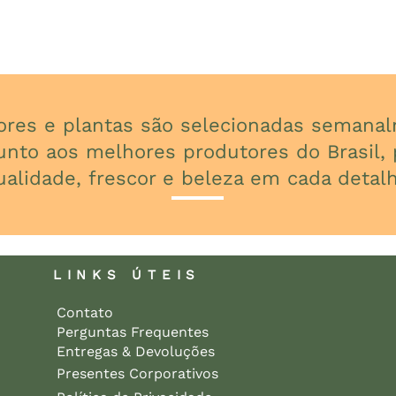
lores e plantas são selecionadas seman
unto aos melhores produtores do Brasil, p
ualidade, frescor e beleza em cada detalh
LINKS ÚTEIS
Contato
Perguntas Frequentes
Entregas & Devoluções
Presentes Corporativos