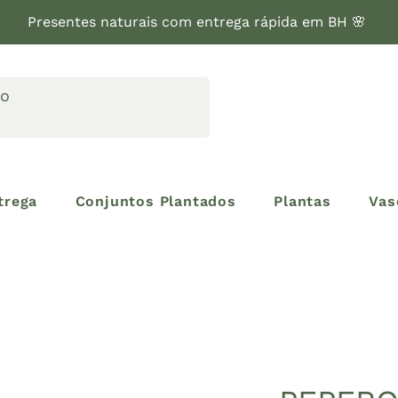
Presentes naturais com entrega rápida em BH 🌸
trega
Conjuntos Plantados
Plantas
Vas