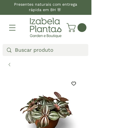
Presentes naturais com entrega
rápida em BH 🌸