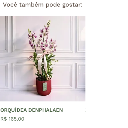
Você também pode gostar:
ORQUÍDEA DENPHALAEN
ZAMIOCULCAS P
Preço
Preço
R$ 165,00
R$ 65,00