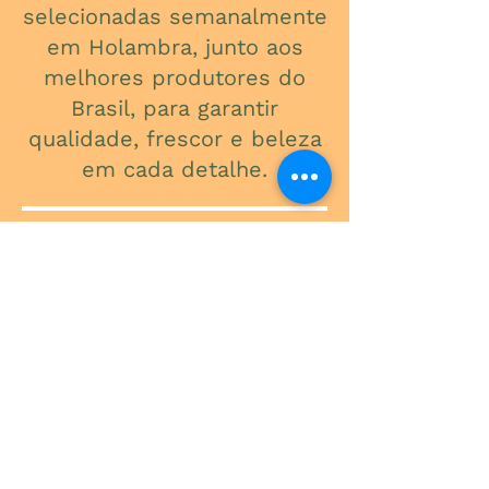
selecionadas semanalmente
em Holambra, junto aos
melhores produtores do
Brasil, para garantir
qualidade, frescor e beleza
em cada detalhe.
ONDE ESTAMOS
Av. do Contorno, 3434
Santa Efigênia
Telefone
(31) 3241-2015
Segunda a Sexta: 09:00 - 18:00
Sábado: 09:00 - 13:00
-