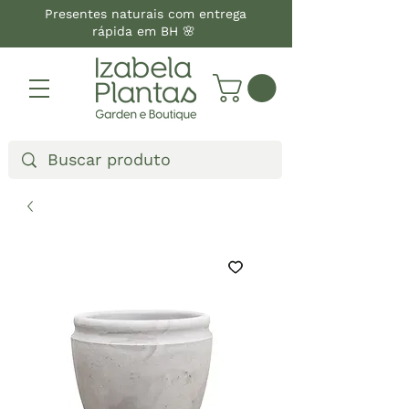
Presentes naturais com entrega
rápida em BH 🌸