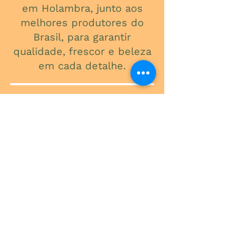
em Holambra, junto aos
melhores produtores do
Brasil, para garantir
qualidade, frescor e beleza
em cada detalhe.
ONDE ESTAMOS
Av. do Contorno, 3434
Santa Efigênia
Telefone
(31) 3241-2015
Segunda a Sexta: 09:00 - 18:00
Sábado: 09:00 - 13:00
-
Rua Expedicionário Paulo de Oliveira,