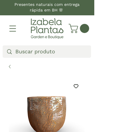
Presentes naturais com entrega
rápida em BH 🌸