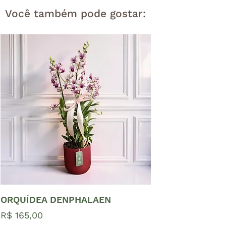
Você também pode gostar:
ORQUÍDEA DENPHALAEN
ZAMIOCULCAS P
Preço
Preço
R$ 165,00
R$ 65,00