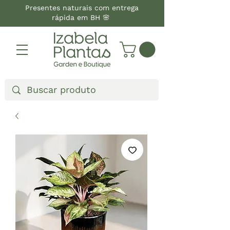
Presentes naturais com entrega
rápida em BH 🌸